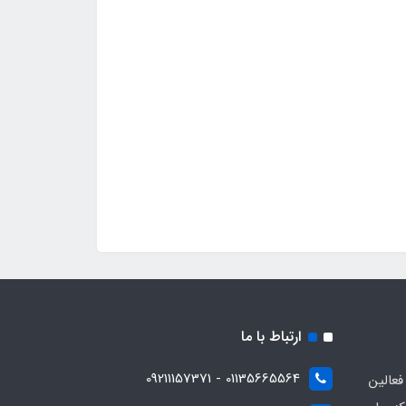
ارتباط با ما
01135665564 - 09211157371
ز فعالین