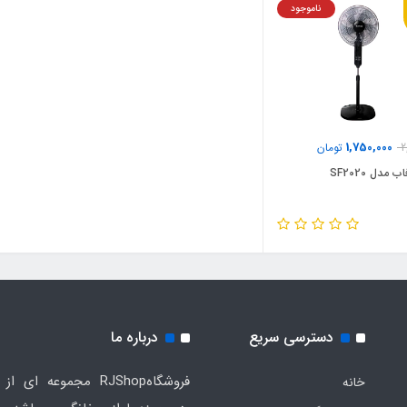
ناموجود
1,750,000
2
تومان
 مدل SF2020
دسترسی سریع
درباره ما
فروشگاهRJShop مجموعه ای ا
خانه