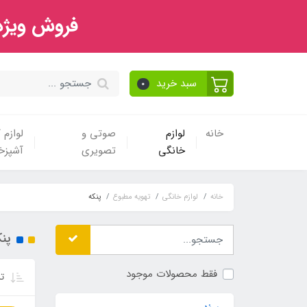
فروش ویژه 
سبد خرید
0
خانه
لوازم
صوتی و
لوازم
خانگی
تصویری
آشپزخا
خانه
لوازم خانگی
تهویه مطبوع
پنکه
پنک
فقط محصولات موجود
تر