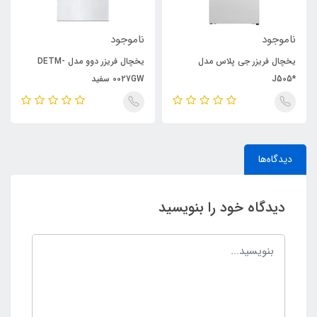
ناموجود
ناموجود
یخچال فریزر جی پلاس مدل
یخچال فریزر دوو مدل DETM-
*J505
0027GW سفید
دیدگاه‌ها
دیدگاه خود را بنویسید