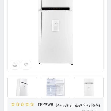
یخچال بالا فریزر ال جی مدل TF34WB