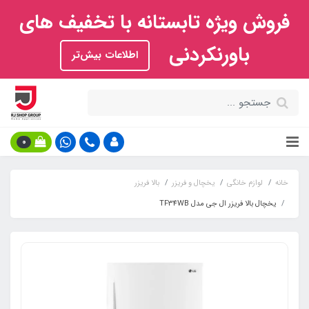
فروش ویژه تابستانه با تخفیف های
باورنکردنی
اطلاعات بیش‌تر
0
خانه
لوازم خانگی
یخچال و فریزر
بالا فریزر
یخچال بالا فریزر ال جی مدل TF34WB