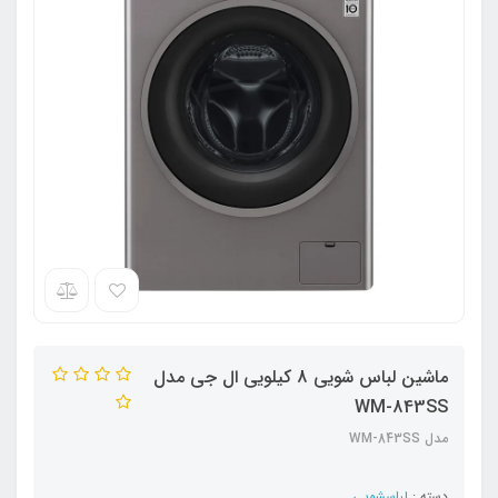
ماشین لباس شویی 8 کیلویی ال جی مدل
WM-843SS
مدل WM-843SS
دسته :
لباسشویی