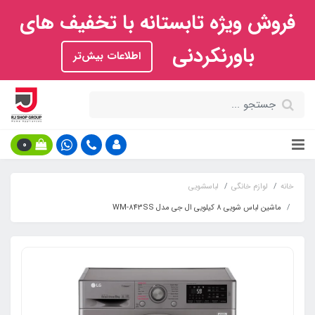
فروش ویژه تابستانه با تخفیف های
باورنکردنی
اطلاعات بیش‌تر
0
خانه
لوازم خانگی
لباسشویی
ماشین لباس شویی 8 کیلویی ال جی مدل WM-843SS