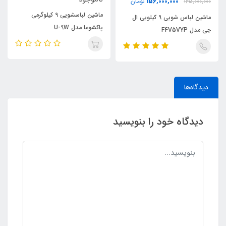
156,000,000
165,000,000
تومان
ماشین لباسشویی 9 کیلوگرمی
ماشین لباس شویی 9 کیلویی ال
پاکشوما مدل U-9W
جی مدل F4V5VYP
دیدگاه‌ها
دیدگاه خود را بنویسید