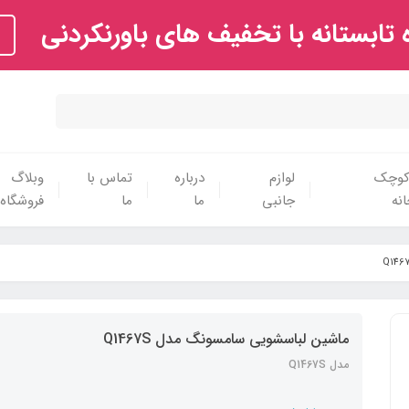
تابستانه با تخفیف های باورنکردنی
 کوچک
لوازم
درباره
تماس با
وبلاگ
نه
جانبی
ما
ما
فروشگاه
ماشین لباسشویی سامسونگ مدل Q1467S‏
مدل Q1467S‏