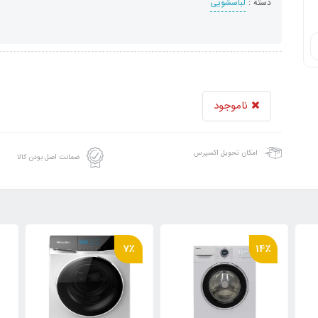
دسته :
لباسشویی
ناموجود
امکان تحویل اکسپرس
ضمانت اصل بودن کالا
7٪
14٪