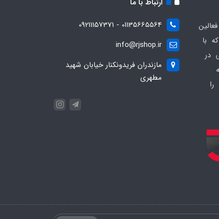
ارتباط با ما
01135665564 - 09211157371
ز فعالین
ه با
info@rjshop.ir
عی در
مازندران فریدونکنار خیابان شهید
مطهری
را