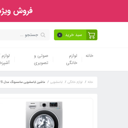
فروش ویژه 
سبد خرید
0
خانه
لوازم
صوتی و
لوازم
خانگی
تصویری
آشپزخا
خانه
لوازم خانگی
لباسشویی
ماشین لباسشویی سامسونگ مدل Q1467S‏