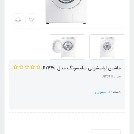
ماشین لباسشویی سامسونگ مدل J1264s‏‏
مدل J1264s‏
دسته :
لباسشویی