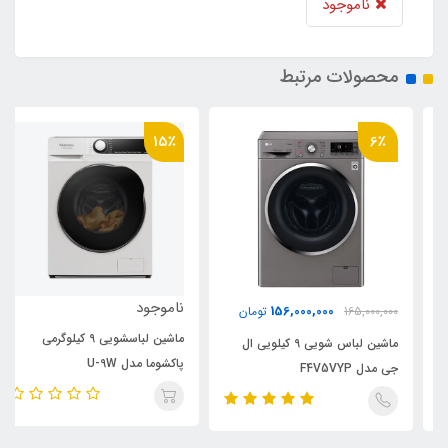
ناموجود
محصولات مرتبط
15٪
6٪
ناموجود
156,000,000
165,000,000
تومان
ماشین لباسشویی 9 کیلوگرمی
ماشین لباس شویی 9 کیلویی ال
پاکشوما مدل U-9W
جی مدل F4V5VYP