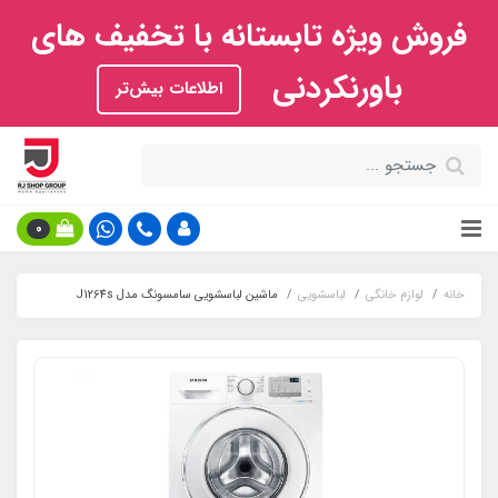
فروش ویژه تابستانه با تخفیف های
باورنکردنی
اطلاعات بیش‌تر
0
خانه
لوازم خانگی
لباسشویی
ماشین لباسشویی سامسونگ مدل J1264s‏‏