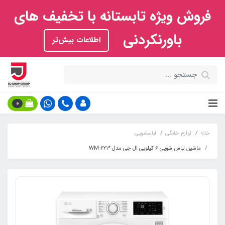
فروش ویژه تابستانه با تخفیف های
باورنکردنی
اطلاعات بیش‌تر
0
خانه
لوازم خانگی
لباسشویی
ماشین لباس شویی 6 کیلویی ال جی مدل *WM-621