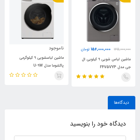
ناموجود
156,000,000
165,000,000
تومان
ماشین لباسشویی 9 کیلوگرمی
ماشین لباس شویی 9 کیلویی ال
پاکشوما مدل U-9W
جی مدل F4V5VYP
دیدگاه‌ها
دیدگاه خود را بنویسید