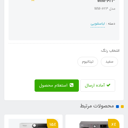
*WM-621
مدل *WM-621
دسته :
لباسشویی
انتخاب رنگ:
سفید
تیتانیوم
آماده ارسال
استعلام محصول
محصولات مرتبط
15٪
6٪