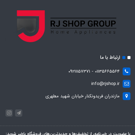
ارتباط با ما
01135665564 - 09211157371
info@rjshop.ir
مازندران فریدونکنار خیابان شهید مطهری
با عضویت در خبرنامه، از تخفیف‌ها و جدیدترین‌های فروشگاه باخبر شوید: