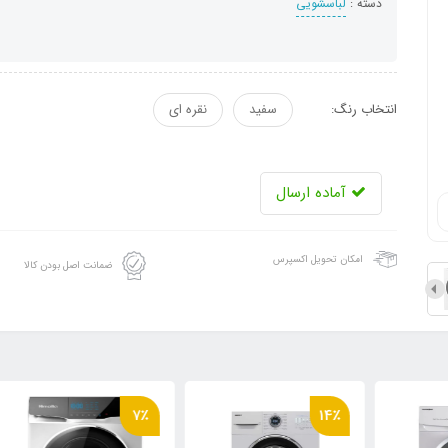
دسته :
لباسشویی
انتخاب رنگ:
سفید
نقره ای
آماده ارسال
امکان تحویل اکسپرس
ضمانت اصل بودن کالا
7٪
14٪