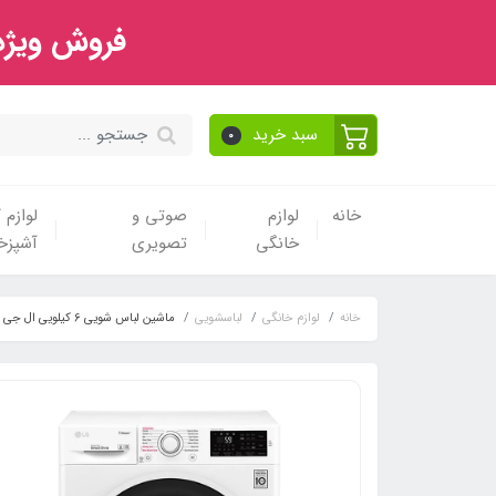
فروش ویژه 
سبد خرید
0
خانه
لوازم
صوتی و
لوازم
خانگی
تصویری
آشپزخا
خانه
لوازم خانگی
لباسشویی
ماشین لباس شویی 6 کیلویی ال جی مدل *WM-623