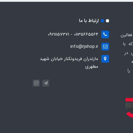
ارتباط با ما
01135665564 - 09211157371
ز فعالین
ه با
info@rjshop.ir
عی در
مازندران فریدونکنار خیابان شهید
مطهری
را