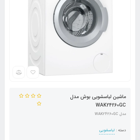
ماشین لباسشویی بوش مدل
WAK24260GC
مدل WAK24260GC
دسته :
لباسشویی