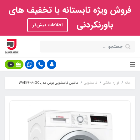
فروش ویژه تابستانه با تخفیف های
باورنکردنی
اطلاعات بیش‌تر
0
خانه
لوازم خانگی
لباسشویی
ماشین لباسشویی بوش مدل WAK24260GC