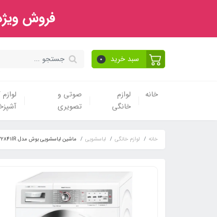
فروش ویژه 
سبد خرید
0
خانه
لوازم
صوتی و
لوازم
خانگی
تصویری
آشپزخا
خانه
لوازم خانگی
لباسشویی
ماشین لباسشویی بوش مدل WAY32841IR