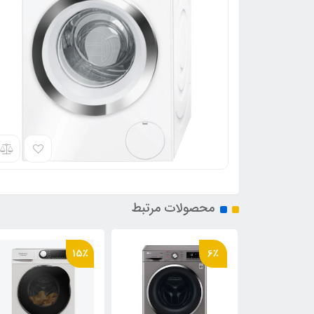
محصولات مرتبط
15٪
6٪