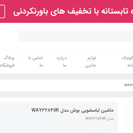
تابستانه با تخفیف های باورنکردنی
 کوچک
لوازم
درباره
تماس با
وبلاگ
نه
جانبی
ما
ما
فروشگاه
ماشین لباسشویی بوش مدل WAY32841IR
مدل WAY32841IR