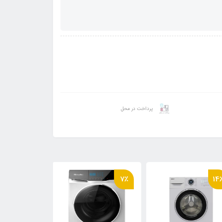
پرداخت در محل
7٪
14