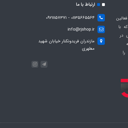
ارتباط با ما
01135665564 - 09211157371
ز فعالین
ه با
info@rjshop.ir
عی در
مازندران فریدونکنار خیابان شهید
مطهری
را