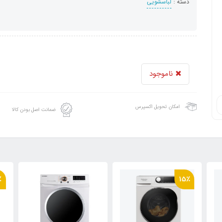
دسته :
لباسشویی
ناموجود
امکان تحویل اکسپرس
ضمانت اصل بودن کالا
٪
15٪