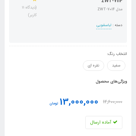
ZWT-7114
(دیدگاه 11
مدل ZWT-7014
کاربر)
دسته :
لباسشویی
انتخاب رنگ:
سفید
نقره ای
ویژگی‌های محصول
13,000,000
12,600,000
تومان
آماده ارسال