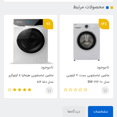
محصولات مرتبط
7٪
14٪
ناموجود
ناموجود
ماشین لباسشویی بست 7 کیلویی
ماشین لباسشویی هیمالیا 8 کیلوگرم
مدل BW-712-10
مدل دلتا 816
مشخصات
دیدگاه‌ها