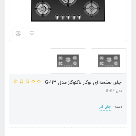
اجاق صفحه ای توکار تاکنوگاز مدل G-113
مدل G-113
دسته :
اجاق گاز