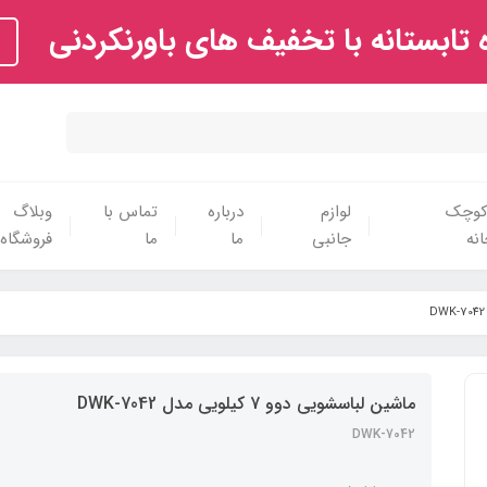
تابستانه با تخفیف های باورنکردنی
 کوچک
لوازم
درباره
تماس با
وبلاگ
نه
جانبی
ما
ما
فروشگاه
ماشین لباسشویی دوو 7 کیلویی مدل DWK-7042
DWK-7042