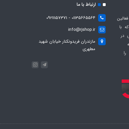
ارتباط با ما
01135665564 - 09211157371
ز فعالین
ه با
info@rjshop.ir
عی در
مازندران فریدونکنار خیابان شهید
مطهری
را