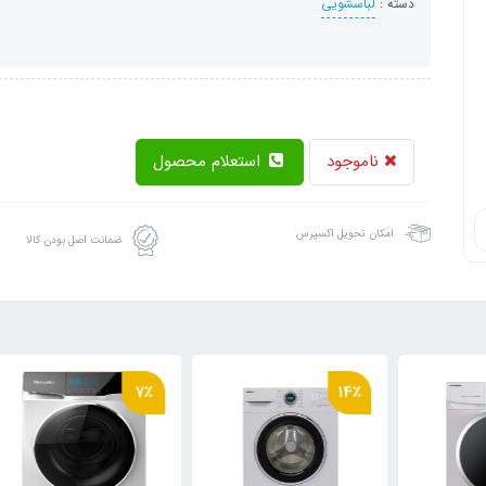
دسته :
لباسشویی
ناموجود
استعلام محصول
امکان تحویل اکسپرس
ضمانت اصل بودن کالا
7٪
14٪