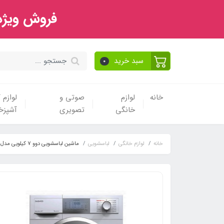
فروش ویژه 
سبد خرید
0
خانه
لوازم
صوتی و
لوازم
خانگی
تصویری
آشپزخا
خانه
لوازم خانگی
لباسشویی
ماشین لباسشویی دوو 7 کیلویی مدل DWK-7042