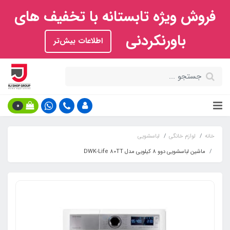
فروش ویژه تابستانه با تخفیف های
باورنکردنی
اطلاعات بیش‌تر
0
خانه
لوازم خانگی
لباسشویی
ماشین لباسشویی دوو 8 کیلویی مدل DWK-Life 80TT