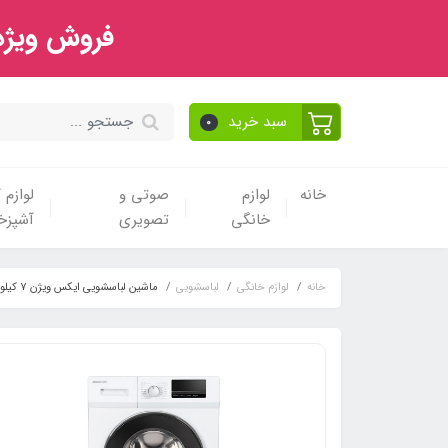
فروش ویژه 
سبد خرید
0
خانه
لوازم
صوتی و
لوازم
خانگی
تصویری
آشپزخا
خانه
لوازم خانگی
لباسشویی
ماشین لباسشویی ایکس ویژن 7 کیلویی مدل XTW-720B