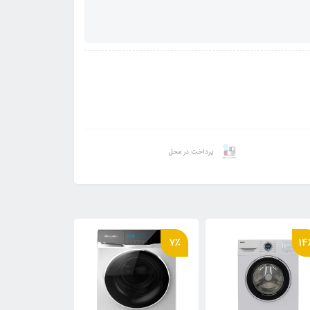
پرداخت در محل
7٪
14