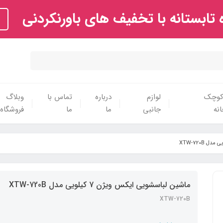
تابستانه با تخفیف های باورنکردنی
 کوچک
لوازم
درباره
تماس با
وبلاگ
نه
جانبی
ما
ما
فروشگاه
ماشین لباسشویی ایکس ویژن 7 کیلویی مدل XTW-720B
XTW-720B