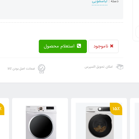
دسته :
لباسشویی
ناموجود
استعلام محصول
امکان تحویل اکسپرس
ضمانت اصل بودن کالا
٪
15٪