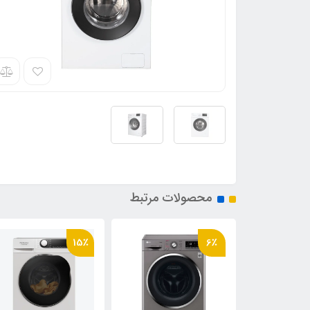
محصولات مرتبط
15٪
6٪