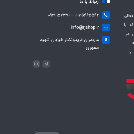
ارتباط با ما
01135665564 - 09211157371
ز فعالین
ه با
info@rjshop.ir
عی در
مازندران فریدونکنار خیابان شهید
مطهری
را