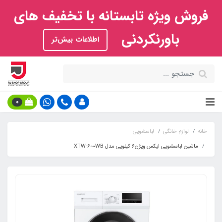
فروش ویژه تابستانه با تخفیف های
باورنکردنی
اطلاعات بیش‌تر
0
خانه
لوازم خانگی
لباسشویی
ماشین لباسشویی ایکس ویژن6 کیلویی مدل XTW-600WB