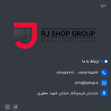
دارد
ارتباط با ما
01135665564 - 09211157371
info@rjshop.ir
مازندران فریدونکنار خیابان شهید مطهری