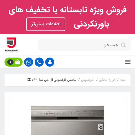
فروش ویژه تابستانه با تخفیف های
باورنکردنی
اطلاعات بیش‌تر
0
خانه
لوازم خانگی
ظرفشویی
ماشین ظرفشویی ال جی مدل *XD74