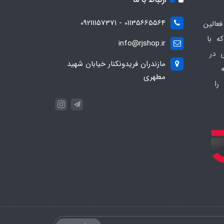
01135665564 - 09211157371
ز فعالین
ه با
info@rjshop.ir
عی در
مازندران فریدونکنار خیابان شهید
مطهری
را