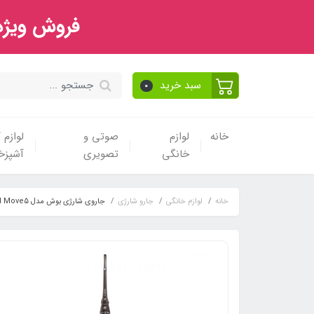
فروش ویژه 
سبد خرید
0
خانه
لوازم
صوتی و
لوازم
خانگی
تصویری
آشپزخا
خانه
لوازم خانگی
جارو شارژی
جاروی شارژی بوش مدل BBH Move5