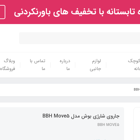
تابستانه با تخفیف های باورنکردنی
 کوچک
لوازم
درباره
تماس با
وبلاگ
نه
جانبی
ما
ما
فروشگاه
جاروی شارژی بوش مدل BBH Move5
BBH MOVE5