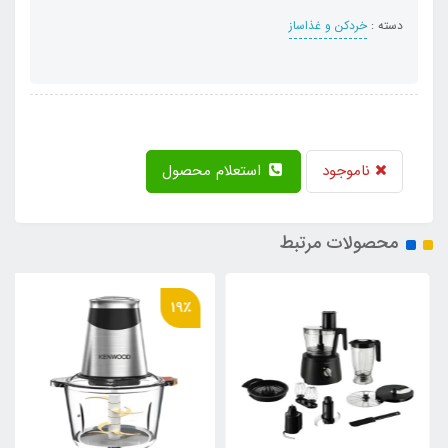
دسته :
خردکن و غذاساز
ناموجود
استعلام محصول
محصولات مرتبط
19٪