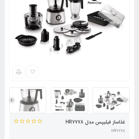
غذاساز فیلیپس مدل HR7778
HR7778