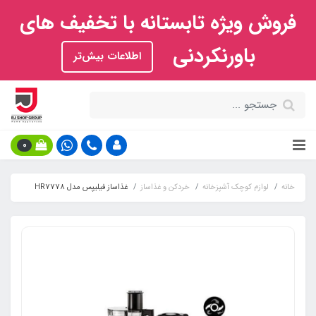
فروش ویژه تابستانه با تخفیف های
باورنکردنی
اطلاعات بیش‌تر
0
خانه
لوازم کوچک آشپزخانه
خردکن و غذاساز
غذاساز فیلیپس مدل HR7778