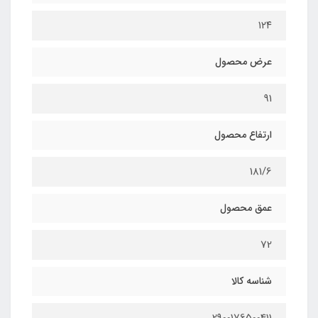
۱۲۴
عرض محصول
91
ارتفاع محصول
181/6
عمق محصول
72
شناسه کالا
2900176500411