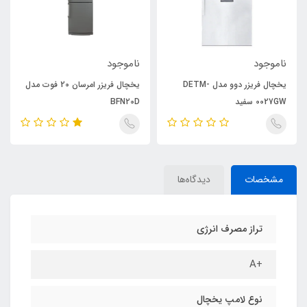
ناموجود
ناموجود
یخچال فریزر دوو مدل DETM-
یخچال فریزر امرسان 20 فوت مدل
0027GW سفید
BFN20D
مشخصات
دیدگاه‌ها
تراز مصرف انرژی
+A
نوع لامپ یخچال