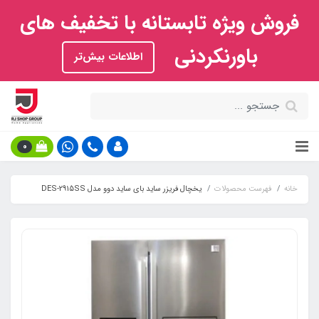
فروش ویژه تابستانه با تخفیف های
باورنکردنی
اطلاعات بیش‌تر
0
خانه
فهرست محصولات
یخچال فریزر ساید بای ساید دوو مدل DES-2915SS