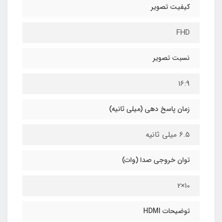
کیفیت تصویر
FHD
نسبت تصویر
16:9
زمان پاسخ دهی (میلی ثانیه)
6.5 میلی ثانیه
توان خروجی صدا (وات)
10×2
توضیحات HDMI