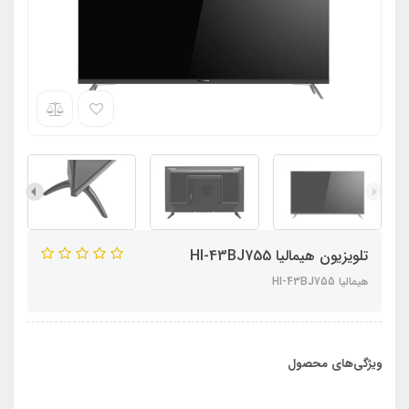
تلویزیون هیمالیا HI-43BJ755
هیمالیا HI-43BJ755
ویژگی‌های محصول