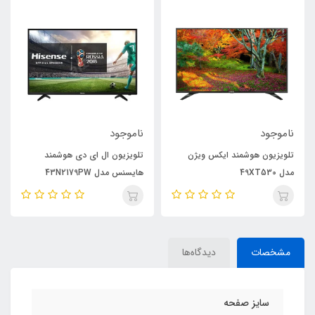
ناموجود
ناموجود
تلویزیون هوشمند ایکس ویژن
تلویزیون ال ای دی هوشمند
مدل 49XT530
هایسنس مدل 43N2179PW
مشخصات
دیدگاه‌ها
سایز صفحه