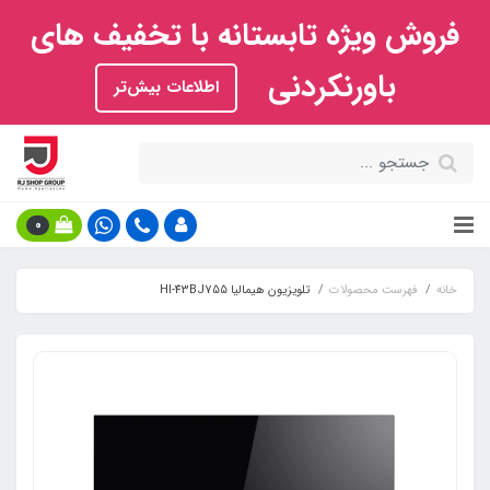
فروش ویژه تابستانه با تخفیف های
باورنکردنی
اطلاعات بیش‌تر
0
خانه
فهرست محصولات
تلویزیون هیمالیا HI-43BJ755