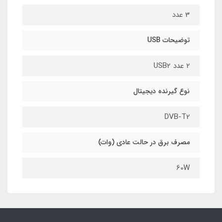
3 عدد
توضیحات USB
2 عدد USB2
نوع گیرنده دیجیتال
DVB-T2
مصرف برق در حالت عادی (وات)
60W