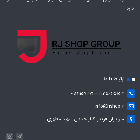
دارد
ارتباط با ما
01135665564 - 09211157371
info@rjshop.ir
مازندران فریدونکنار خیابان شهید مطهری