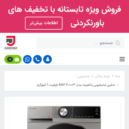
فروش ویژه تابستانه با تخفیف های
باورنکردنی
اطلاعات بیش‌تر
0
خانه
لوازم خانگی
لباسشویی
ماشین لباسشویی پاکشوما مدل *BWF 40107 ظرفیت 9 کیلوگرم