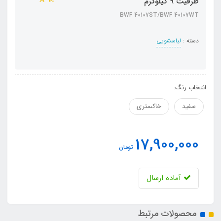
ظرفیت 9 کیلوگرم
BWF 40107ST/BWF 40107WT
دسته :
لباسشویی
انتخاب رنگ:
سفید
خاکستری
17,900,000
تومان
آماده ارسال
محصولات مرتبط