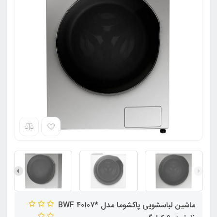
ماشین لباسشویی پاکشوما مدل *BWF 40107