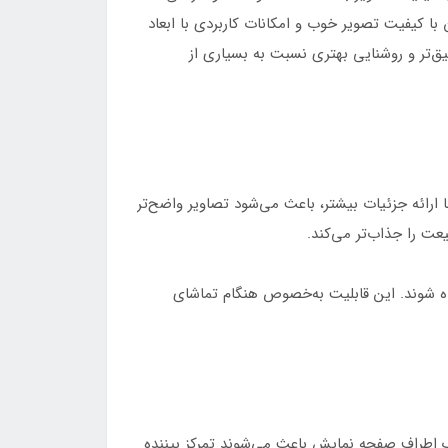
ا کیفیت تصویر خوب و امکانات کاربردی با ابعاد
انایی نمایش رنگ‌های دقیق‌تر و روشنایی بهتری نسبت به بسیاری از
ز مهم‌ترین ویژگی‌های تلویزیون S-55LQ9605، بهره‌گیری از پنل QLED و کیفیت تصویر 4K Ultra HD است. رزولوشن 4K با ارائه جزئیات بیشتر، باعث می‌شود تصاویر واضح‌تر
تر دیده شوند. این قابلیت به‌خصوص هنگام تماشای
های باریک اطراف صفحه نمایش باعث می‌شوند تمرکز بیننده