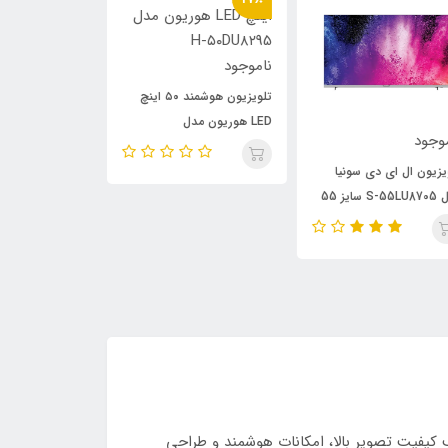
ناموجود
ناموجود
تلویزیون هوشمند ۵۰ اینچ
تلویزی
LED هوریون مدل
هوریون مدل H-43DF6195
وجود
H-۵۰DU۸۲95
یزیون ال ای دی سونیا
مدل S-55LU8705 سایز 55
چ
این برند در رده تلویزیون‌های QLED سایز ۵۵ اینچ است که با ترکیب کیفیت تصویر بالا، امکانات هوشمند و طراحی