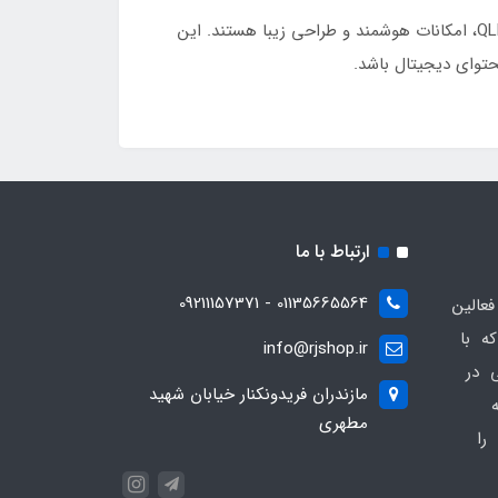
تلویزیون سونیا مدل S-55LQ9605 یک انتخاب مناسب برای کاربرانی است که به دنبال تلویزیونی با کیفیت تصویر 4K، پنل QLED، امکانات هوشمند و طراحی زیبا هستند. این
محتوای دیجیتال باشد.
ارتباط با ما
01135665564 - 09211157371
ز فعالین
ه با
info@rjshop.ir
عی در
مازندران فریدونکنار خیابان شهید
مطهری
را