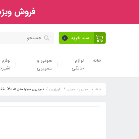
فروش ویژه 
سبد خرید
0
خانه
لوازم
صوتی و
لوازم
خانگی
تصویری
آشپزخا
خانه
صوتی و تصویری
تلویزیون
تلویزیون سونیا مدل S-55LQ9605 ال ای دی هوشمند QLED سایز 55 اینچ