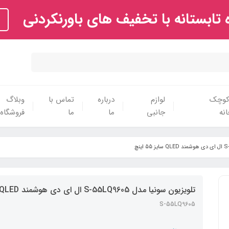
تابستانه با تخفیف های باورنکردنی
 کوچک
لوازم
درباره
تماس با
وبلاگ
نه
جانبی
ما
ما
فروشگاه
تلویزیون سونیا مدل S-55LQ9605 ال ای دی هوشمند QLED سایز 55 اینچ
S-55LQ9605