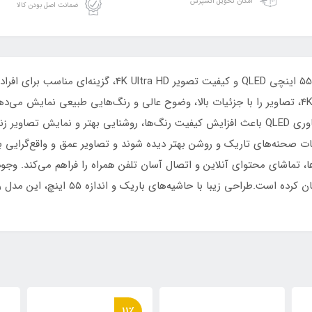
امکان تحویل اکسپرس
ضمانت اصل بودن کالا
تلویزیون سونیا مدل S-55LQ9605 با صفحه نمایش ۵۵ اینچی ED
بالا و امکانات هوشمند هستند. این مدل با رزولوشن 4K، تصاویر را با جزئیات بالا، وضوح عالی و رنگ‌ها
مسابقات ورزشی و برنامه‌های روزمره فراهم می‌کند.فناوری QLED باعث افزایش کیفیت رنگ‌ها، روشنای
اوری HDR کمک می‌کند جزئیات صحنه‌های تاریک و روشن بهتر دیده شوند و تصاویر عمق و واق
ها، تماشای محتوای آنلاین و اتصال آسان تلفن همراه را فراهم می‌کند. وجود
مانند کنسول بازی، ساندبار و حافظه‌های جا
11٪