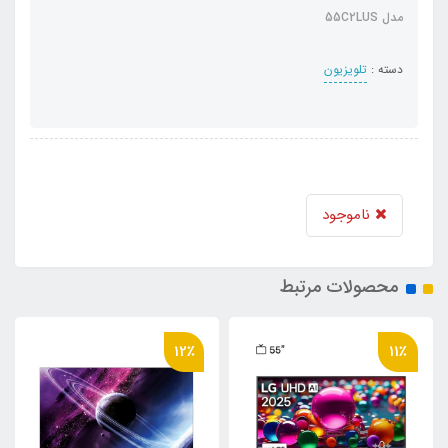
مدل 55C2LUS
دسته :
تلویزیون
ناموجود
محصولات مرتبط
12٪
11٪