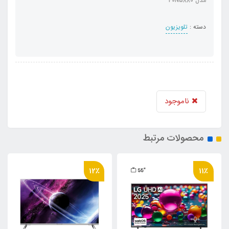
مدل 40N5880
دسته :
تلویزیون
ناموجود
محصولات مرتبط
12٪
11٪