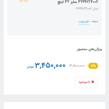
32PHT4002 سایز 32 اینچ
مدل 32PHT4002
دسته :
تلویزیون
ویژگی‌های محصول
3,450,000
3,700,000
7%
تومان
ناموجود