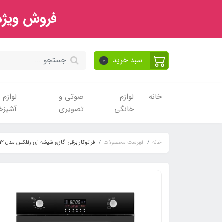
فروش ویژه 
سبد خرید
0
خانه
لوازم
صوتی و
لوازم
خانگی
تصویری
آشپزخا
خانه
فهرست محصولات
فر توکار برقی -گازی شیشه ای رفلکس مدل o-112