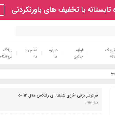
تابستانه با تخفیف های باورنکردنی
 کوچک
لوازم
درباره
تماس با
وبلاگ
نه
جانبی
ما
ما
فروشگاه
فر توکار برقی -گازی شیشه ای رفلکس مدل o-112
مدل o-112