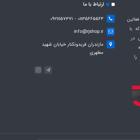
ارتباط با ما
01135665564 - 09211157371
ز فعالین
ه با
info@rjshop.ir
عی در
مازندران فریدونکنار خیابان شهید
مطهری
را