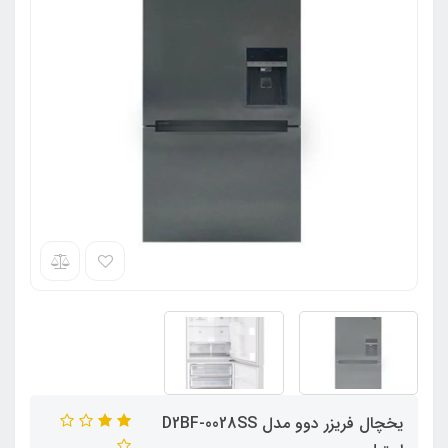
یخچال فریزر دوو مدل D2BF-0028SS