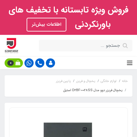
فروش ویژه تابستانه با تخفیف های
باورنکردنی
اطلاعات بیش‌تر
0
خانه
لوازم خانگی
یخچال و فریزر
پایین فریزر
یخچال فریزر دوو مدل D2BF-0028SS استیل