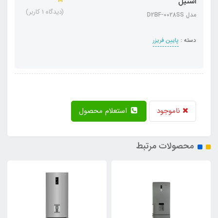
استیل
(دیدگاه 1 کاربر)
مدل D2BF-0028SS
دسته :
پایین فریزر
ناموجود
استعلام محصول
محصولات مرتبط