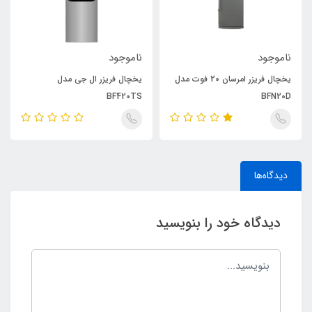
ناموجود
ناموجود
یخچال فریزر امرسان 20 فوت مدل
یخچال فریزر ال جی مدل
BF420TS
BFN20D
دیدگاه‌ها
دیدگاه خود را بنویسید