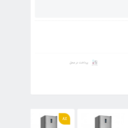
پرداخت در محل
6٪
8٪