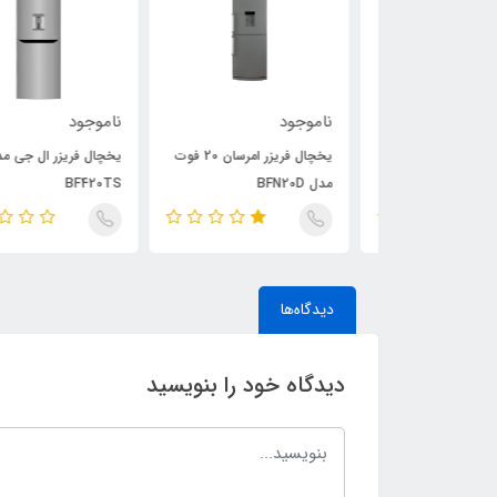
ناموجود
ناموجود
ریز هیمالیا مدل
یخچال فریزر امرسان 20 فوت
یخچال فریزر ال جی مدل
مدل BFN20D
BF420TS
دیدگاه‌ها
دیدگاه خود را بنویسید