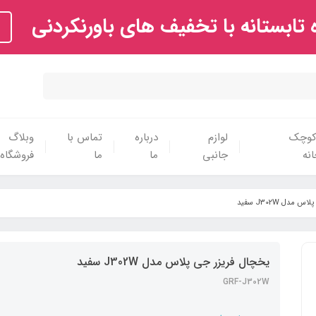
تابستانه با تخفیف های باورنکردنی
 کوچک
لوازم
درباره
تماس با
وبلاگ
نه
جانبی
ما
ما
فروشگاه
مدل J302W سفید
یخچال فریزر جی پلاس مدل J302W سفید
GRF-J302W