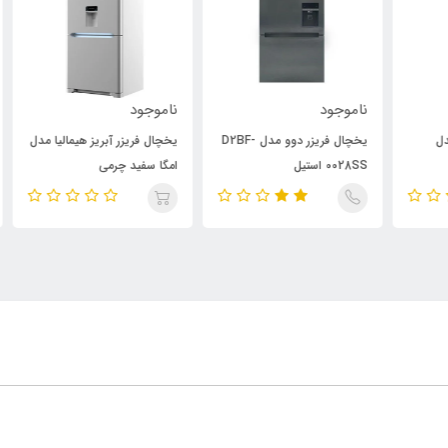
ناموجود
ناموجود
نام
یخچال فریزر دوو مدل D2BF-
یخچال فریزر آبریز هیمالیا مدل
یخچ
0028SS استیل
امگا سفید چرمی
پلا