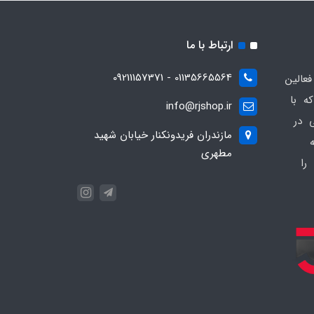
ارتباط با ما
01135665564 - 09211157371
ز فعالین
ه با
info@rjshop.ir
عی در
مازندران فریدونکنار خیابان شهید
مطهری
را