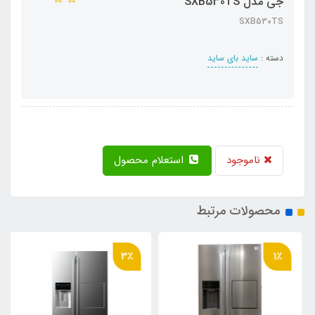
جی مدل SXB530TS
SXB530TS
دسته :
ساید بای ساید
ناموجود
استعلام محصول
محصولات مرتبط
3٪
1٪