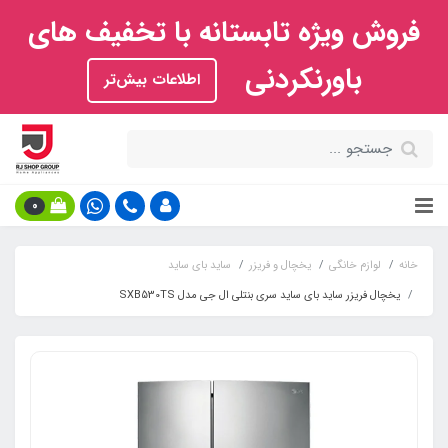
فروش ویژه تابستانه با تخفیف های
باورنکردنی
اطلاعات بیش‌تر
0
خانه
لوازم خانگی
یخچال و فریزر
ساید بای ساید
یخچال فریزر ساید بای ساید سری بنتلی ال جی مدل SXB530TS