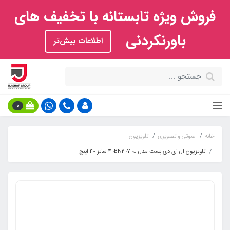
فروش ویژه تابستانه با تخفیف های
باورنکردنی
اطلاعات بیش‌تر
0
خانه
صوتی و تصویری
تلویزیون
تلویزیون ال ای دی بست مدل 40BN2070J سایز 40 اینچ