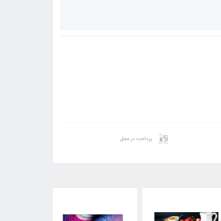
پرداخت در محل
11٪