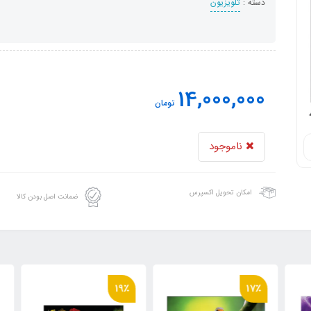
دسته :
تلویزیون
14,000,000
تومان
ناموجود
امکان تحویل اکسپرس
ضمانت اصل بودن کالا
19٪
17٪