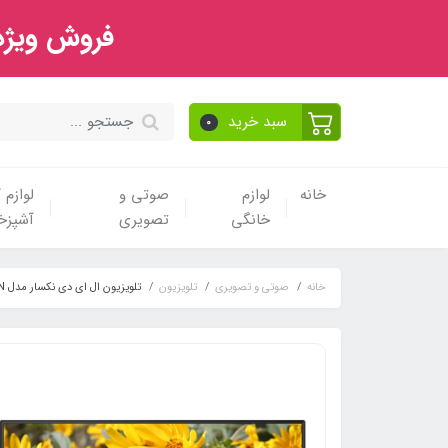
فروش ویژه 
سبد خرید
0
خانه
لوازم
صوتی و
لوازم
خانگی
تصویری
آشپزخا
خانه
صوتی و تصویری
تلویزیون
تلویزیون ال ای دی نکسار مدل NTV-H50C414N سایز 50 اینچ