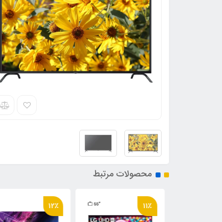
محصولات مرتبط
12٪
11٪