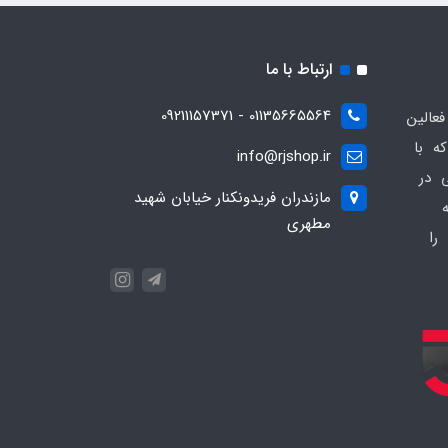
ارتباط با ما
01135665564 - 09211157371
ز فعالین
ه با
info@rjshop.ir
عی در
مازندران فریدونکنار خیابان شهید
مطهری
را