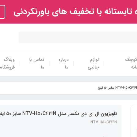
تابستانه با تخفیف های باورنکردنی
 کوچک
لوازم
درباره
تماس با
وبلاگ
نه
جانبی
ما
ما
فروشگاه
تلویزیون ال ای دی نکسار مدل NTV-H50C414N سایز 50 اینچ
NTV-H50C414N