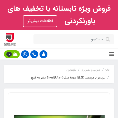
فروش ویژه تابستانه با تخفیف های
باورنکردنی
اطلاعات بیش‌تر
0
خانه
صوتی و تصویری
تلویزیون
تلویزیون هوشمند QLED سونیا مدل S-65QU9705 سایز 65 اینچ