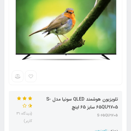
تلویزیون هوشمند QLED سونیا مدل S-
65QU9705 سایز 65 اینچ
(دیدگاه 31
S-65QU9705
کاربر)
دسته :
تلویزیون