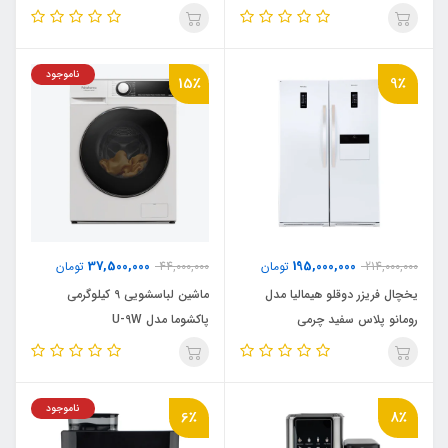
ناموجود
15٪
9٪
37,500,000
195,000,000
214,000,000
تومان
44,000,000
تومان
یخچال فریزر دوقلو هیمالیا مدل
ماشین لباسشویی 9 کیلوگرمی
رومانو پلاس سفید چرمی
پاکشوما مدل U-9W
ناموجود
6٪
8٪