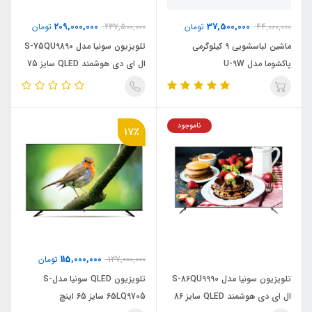
209,000,000
37,500,000
44,000,000
تومان
237,500,000
تومان
ماشین لباسشویی 9 کیلوگرمی
تلویزیون سونیا مدل S-75QU9890
پاکشوما مدل U-9W
ال ای دی هوشمند QLED سایز 75
اینچ
ناموجود
17٪
115,000,000
137,000,000
تومان
تلویزیون سونیا مدل S-86QU9990
تلویزیون QLED سونیا مدلS-
ال ای دی هوشمند QLED سایز 86
65LQ9705 سایز 65 اینچ