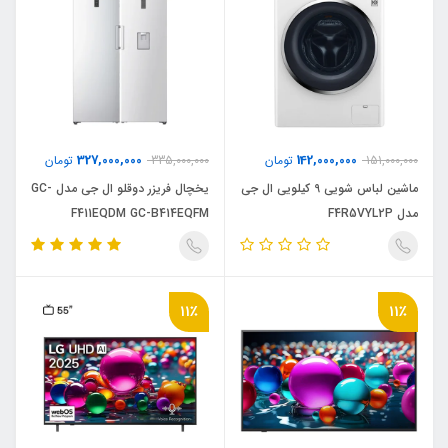
327,000,000
142,000,000
151,000,000
تومان
335,000,000
تومان
ماشین لباس شویی 9 کیلویی ال جی
یخچال فریزر دوقلو ال جی مدل GC-
مدل F4R5VYL2P
F411EQDM GC-B414EQFM
11٪
11٪