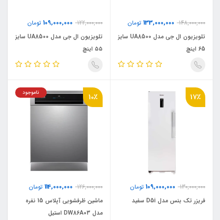
109,000,000
133,000,000
148,000,000
تومان
122,000,000
تومان
تلویزیون ال جی مدل UA8500 سایز
تلویزیون ال جی مدل UA8500 سایز
65 اینچ
۵۵ اینچ
ناموجود
10٪
17٪
114,000,000
109,000,000
130,000,000
تومان
126,000,000
تومان
فریزر تک بنس مدل D5i سفید
ماشین ظرفشویی آپلاس 15 نفره
مدل DW86A03 استیل