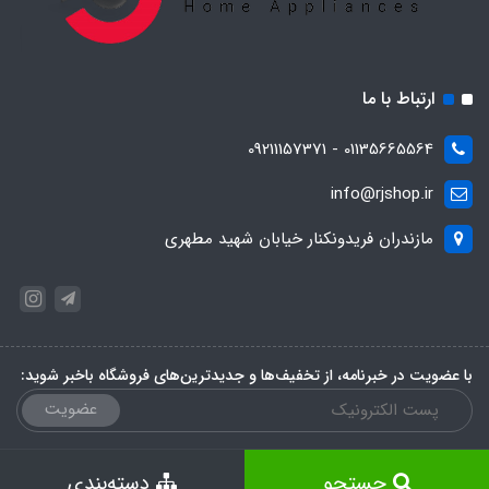
ارتباط با ما
01135665564 - 09211157371
info@rjshop.ir
مازندران فریدونکنار خیابان شهید مطهری
با عضویت در خبرنامه، از تخفیف‌ها و جدیدترین‌های فروشگاه باخبر شوید:
عضویت
جستجو
دسته‌بندی
ساخت سایت توسط
پرتال