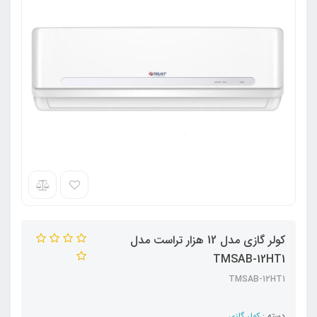
کولر گازی مدل 12 هزار تراست مدل
TMSAB-12HT1
TMSAB-12HT1
دسته :
کولر گازی