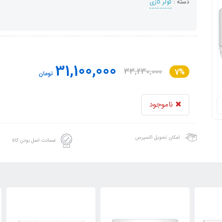
دسته :
کولر گازی
31,100,000
33,230,000
7%
تومان
ناموجود
امکان تحویل اکسپرس
ضمانت اصل بودن کالا