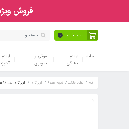
فروش ویژه 
سبد خرید
0
خانه
لوازم
صوتی و
لوازم
خانگی
تصویری
آشپزخا
خانه
لوازم خانگی
تهویه مطبوع
کولر گازی
کولر گازی مدل 18 هزار تراست مدل TMSAB-18HT1