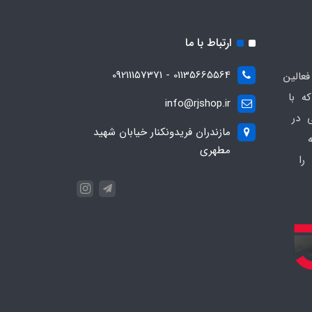
ارتباط با ما
01135665564 - 09211157371
ز فعالین
ه با
info@rjshop.ir
عی در
مازندران فریدونکنار خیابان شهید
مطهری
را