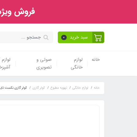
فروش ویژه 
سبد خرید
0
خانه
لوازم
صوتی و
لوازم
خانگی
تصویری
آشپزخا
خانه
لوازم خانگی
تهویه مطبوع
کولر گازی
کولر گازی نکست تایتان 2 ال جی مدل Q1