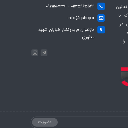
01135665564 - 09211157371
ز فعالین
ه با
info@rjshop.ir
عی در
مازندران فریدونکنار خیابان شهید
مطهری
را
عضویت