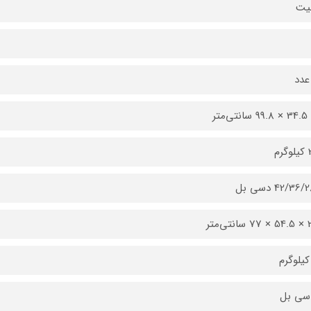
یت
عدد
م
42/36 دسی بل
‌متر