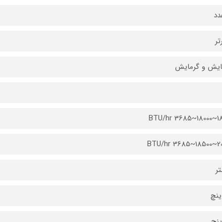
دد
تر
ایش و گرمایش
18300~1
20800~1