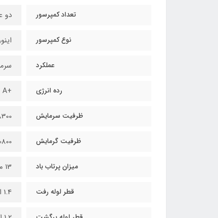
تعداد کمپرسور
دو ع
نوع کمپرسور
اینور
عملکرد
سرم
رده انرژی
+A
ظرفیت سرمایش
8000~3685 BTU/hr
ظرفیت گرمایش
8500~3685 BTU/hr
میزان پرتاب باد
13 متر
قطر لوله رفت
1.4 اینچ
قطر لوله برگشت
1.2 اینچ