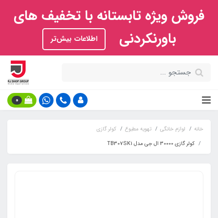
فروش ویژه تابستانه با تخفیف های
باورنکردنی
اطلاعات بیش‌تر
0
خانه
لوازم خانگی
تهویه مطبوع
کولر گازی
کولر گازی 30000 ال جی مدل TB307SK1