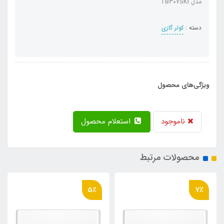
مدل TB307SK1
دسته :
کولر گازی
ویژگی‌های محصول
ناموجود
استعلام محصول
محصولات مرتبط
5٪
7٪