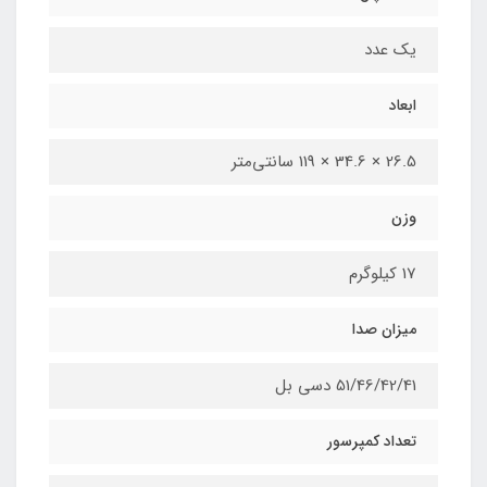
یک عدد
ابعاد
26.5 × 34.6 × 119 سانتی‌متر
وزن
17 کیلوگرم
میزان صدا
51/46/42/41 دسی بل
تعداد کمپرسور