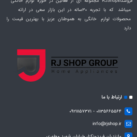
فروشگاهRJShop مجموعه ای از فعالین در حوزه لوازم خانگی
میباشد که با تجربه 30ساله در این بازار سعی در ارائه
محصولات لوازم خانگی به هموطنان عزیز با بهترین قیمت را
دارد
ارتباط با ما
01135665564 - 09211157371
info@rjshop.ir
مازندران فریدونکنار خیابان شهید مطهری